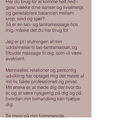
Har du brug for at komme helt ned i
gear, vække dine sanser og livsenergi,
og genetablere balancen mellem
krop, sind og sjæl?
Så er en tao- og tantramassage hos
mig, måske det du har brug for.
Jeg er pt i slutningen af min
uddannelse til tao-tantramassør, og
tilbyder massage til dig, som vil være
øveklient.
Mennesker, relationer og personlig
udvikling har optaget mig det meste af
mit liv, både professionelt og privat.
Mit ønske er, at møde dig der hvor du
er, og at være nysgerrig på dig og på
hvordan min behandling kan hjælpe
dig.
Se mere på min hjemmeside.