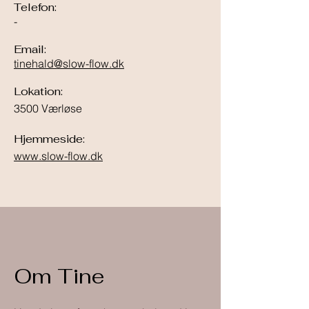
Telefon:
-
Email:
tinehald@slow-flow.dk
Lokation:
3500 Værløse
Hjemmeside:
www.slow-flow.dk
Om Tine