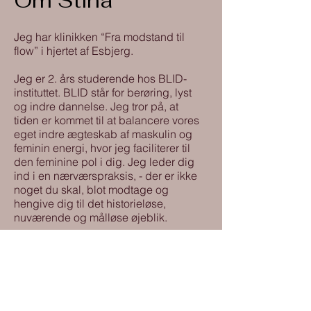
Om Stina
Jeg har klinikken “Fra modstand til
flow” i hjertet af Esbjerg.
Jeg er 2. års studerende hos BLID-
instituttet. BLID står for berøring, lyst
og indre dannelse. Jeg tror på, at
tiden er kommet til at balancere vores
eget indre ægteskab af maskulin og
feminin energi, hvor jeg faciliterer til
den feminine pol i dig. Jeg leder dig
ind i en nærværspraksis, - der er ikke
noget du skal, blot modtage og
hengive dig til det historieløse,
nuværende og målløse øjeblik.