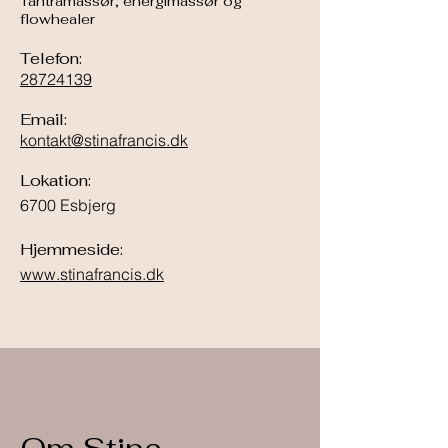
Tantramassør, energimassør og
flowhealer
Telefon:
28724139
Email:
kontakt@stinafrancis.dk
Lokation:
6700 Esbjerg
Hjemmeside:
www.stinafrancis.dk