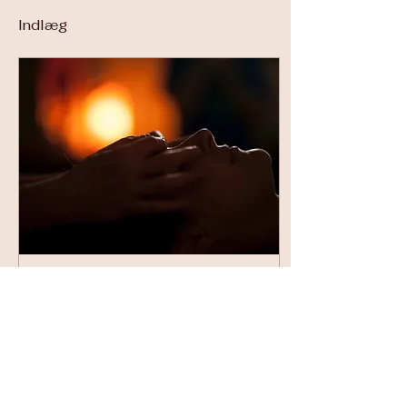
Indlæg
18. maj 2026
∙
3
min
Hvad er en
tantramassage – og
hvordan finder du en
Der findes mange
tantramassør, der
forskellige former for