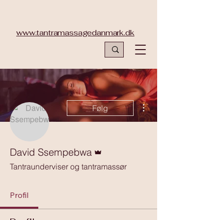
www.tantramassagedanmark.dk
Flere handlinger
Følg
Admin
David Ssempebwa
Tantraunderviser og tantramassør
Profil