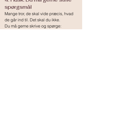
spørgsmål
Mange tror, de skal vide præcis, hvad 
de går ind til. Det skal du ikke.
Du må gerne skrive og spørge:
Hvordan foregår en session?
Hvad skal jeg have med?
Hvordan arbejder du?
Er der samtale før massagen?
Hvordan skaber du tryghed?
En seriøs tantramassør bliver ikke 
irriteret over spørgsmål. Tværtimod.
Besøg gruppen 
Tantramassage 
Danmark
 her på siden og stil dine 
spørgsmål!
Det vigtigste er 