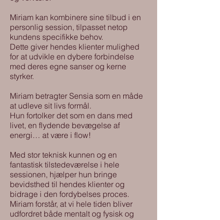
Miriam kan kombinere sine tilbud i en
personlig session, tilpasset netop
kundens specifikke behov.
Dette giver hendes klienter mulighed
for at udvikle en dybere forbindelse
med deres egne sanser og kerne
styrker.
Miriam betragter Sensia som en måde
at udleve sit livs formål.
Hun fortolker det som en dans med
livet, en flydende bevægelse af
energi… at være i flow!
Med stor teknisk kunnen og en
fantastisk tilstedeværelse i hele
sessionen, hjælper hun bringe
bevidsthed til hendes klienter og
bidrage i den fordybelses proces.
Miriam forstår, at vi hele tiden bliver
udfordret både mentalt og fysisk og