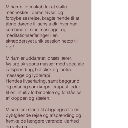
Miriam’s lidenskab for at støtte
mennesker i deres trivsel og
fordybelsesrejse, bragte hende til at
åbne dørene til sensia.dk, hvor hun
kombinerer sine massage- og
meditationserfaringer i en
skræddersyet unik session netop til
dig!
Miriam er uddannet idræts lærer,
fysiurgisk sports massør med speciale
i afspænding, holistisk og tantra
massage og lydterapi.
Hendes livserfaring, samt baggrund
og erfaring som krops terapeut leder
til en intuitiv forbindelse og forståelse
af kroppen og sjælen.
Miriam er i stand til at igangsætte en
dybtgående rejse og afspænding og
fremkalde længere varende klarhed
og velvære.