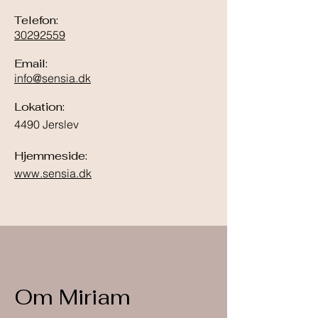
Telefon:
30292559
Email:
info@sensia.dk
Lokation:
4490 Jerslev
Hjemmeside:
www.sensia.dk
Om Miriam