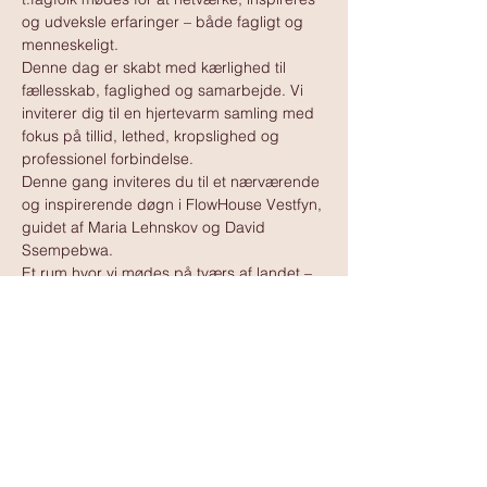
og udveksle erfaringer – både fagligt og 
menneskeligt.
Denne dag er skabt med kærlighed til 
fællesskab, faglighed og samarbejde. Vi 
inviterer dig til en hjertevarm samling med 
fokus på tillid, lethed, kropslighed og 
professionel forbindelse.
Denne gang inviteres du til et nærværende 
og inspirerende døgn i FlowHouse Vestfyn, 
guidet af Maria Lehnskov og David 
Ssempebwa.
Et rum hvor vi mødes på tværs af landet – 
ikke kun som behandlere, men som 
mennesker.
Vis mere
www.tantramassagedanmark.dk