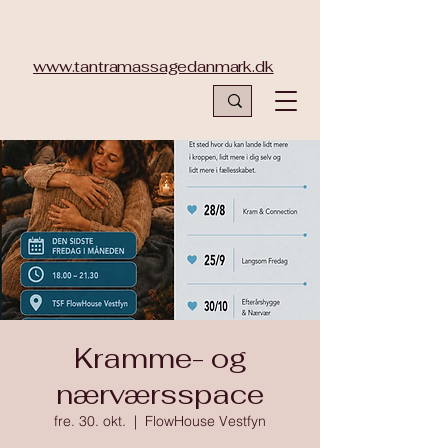
www.tantramassagedanmark.dk
Kramme- og
nærværsspace
fre. 30. okt.
  |  
FlowHouse Vestfyn