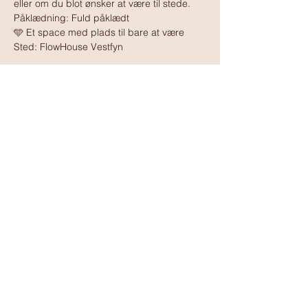
eller om du blot ønsker at være til stede.
Påklædning: Fuld påklædt
🩵 Et space med plads til bare at være
Sted: FlowHouse Vestfyn
Vis mere
www.tantramassagedanmark.dk
© 2025
www.tantramassagedanmark.dk
Administrator:
David Ssempebwa
kontakt@tantramassagedanmark.dk
www.davidssempebwa.dk