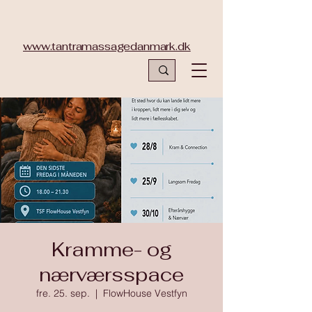
www.tantramassagedanmark.dk
Kramme- og
nærværsspace
fre. 25. sep.
  |  
FlowHouse Vestfyn