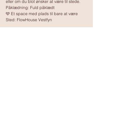
eller om du blot ønsker at være til stede.
Påklædning: Fuld påklædt
🩵 Et space med plads til bare at være
Sted: FlowHouse Vestfyn
Vis mere
www.tantramassagedanmark.dk
© 2025
www.tantramassagedanmark.dk
Administrator:
David Ssempebwa
kontakt@tantramassagedanmark.dk
www.davidssempebwa.dk