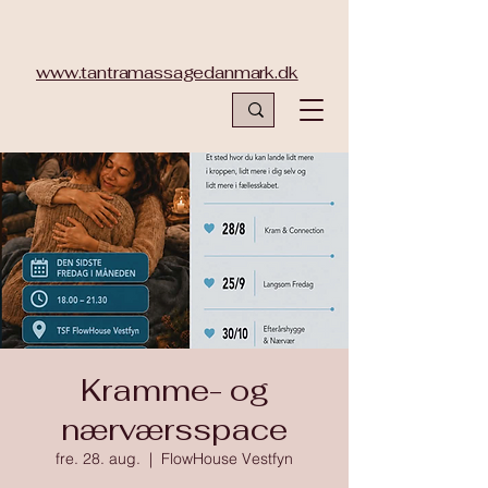
www.tantramassagedanmark.dk
Kramme- og
nærværsspace
fre. 28. aug.
  |  
FlowHouse Vestfyn