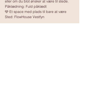
eller om du blot ønsker at være til stede.
Påklædning: Fuld påklædt
🩵 Et space med plads til bare at være
Sted: FlowHouse Vestfyn 
Vis mere
www.tantramassagedanmark.dk
© 2025
www.tantramassagedanmark.dk
Administrator:
David Ssempebwa
kontakt@tantramassagedanmark.dk
www.davidssempebwa.dk