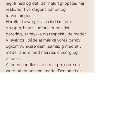
leg, frihed og det, der naturligt opstår, når 
vi slipper hverdagens tempo og 
forventninger.
Herefter bevæger vi os ind i mindre 
grupper, hvor vi udforsker bevidst 
berøring, samtykke og respektfulde møder. 
Vi øver os i både at mærke vores behov 
ogkommunikere dem, samtidig med at vi 
møder andre med nærvær, omsorg og 
respekt.
Aftenen handler ikke om at præstere eller 
være på en bestemt måde. Den handler 
om at være til stede i kroppen, i naturen og 
i mødet med andre…
Vis mere
www.tantramassagedanmark.dk