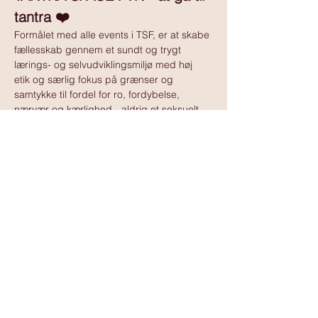
tantra ❤️
Formålet med alle events i TSF, er at skabe 
fællesskab gennem et sundt og trygt 
lærings- og selvudviklingsmiljø med høj 
etik og særlig fokus på grænser og 
samtykke til fordel for ro, fordybelse, 
nærvær og kærlighed - aldrig et seksuelt 
tilbud.
Vis mere
www.tantramassagedanmark.dk
© 2025
www.tantramassagedanmark.dk
Administrator:
David Ssempebwa
kontakt@tantramassagedanmark.dk