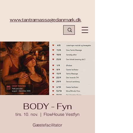
www.tantramassagedanmark.dk
BODY - Fyn
tirs. 10. nov.
  |  
FlowHouse Vestfyn
Gæstefacilitator