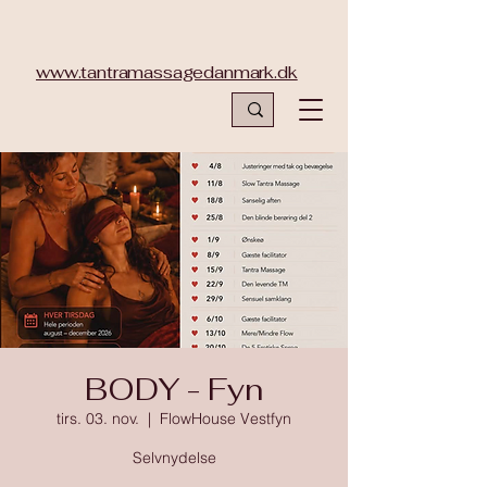
www.tantramassagedanmark.dk
BODY - Fyn
tirs. 03. nov.
  |  
FlowHouse Vestfyn
Selvnydelse