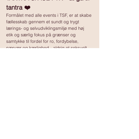
tantra ❤️
Formålet med alle events i TSF, er at skabe 
fællesskab gennem et sundt og trygt 
lærings- og selvudviklingsmiljø med høj 
etik og særlig fokus på grænser og 
samtykke til fordel for ro, fordybelse, 
nærvær og kærlighed - aldrig et seksuelt 
tilbud.
Vis mere
www.tantramassagedanmark.dk
© 2025
www.tantramassagedanmark.dk
Administrator:
David Ssempebwa
kontakt@tantramassagedanmark.dk