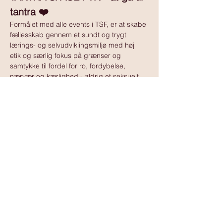
tantra ❤️
Formålet med alle events i TSF, er at skabe 
fællesskab gennem et sundt og trygt 
lærings- og selvudviklingsmiljø med høj 
etik og særlig fokus på grænser og 
samtykke til fordel for ro, fordybelse, 
nærvær og kærlighed - aldrig et seksuelt 
tilbud.
Vis mere
www.tantramassagedanmark.dk
© 2025
www.tantramassagedanmark.dk
Administrator:
David Ssempebwa
kontakt@tantramassagedanmark.dk