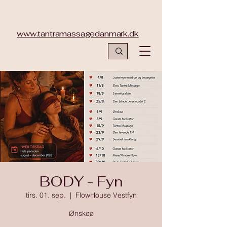
www.tantramassagedanmark.dk
BODY - Fyn
tirs. 01. sep.
  |  
FlowHouse Vestfyn
Ønskeø