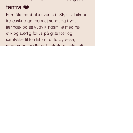
tantra ❤️
Formålet med alle events i TSF, er at skabe 
fællesskab gennem et sundt og trygt 
lærings- og selvudviklingsmiljø med høj 
etik og særlig fokus på grænser og 
samtykke til fordel for ro, fordybelse, 
nærvær og kærlighed - aldrig et seksuelt 
tilbud.
Vis mere
www.tantramassagedanmark.dk
© 2025
www.tantramassagedanmark.dk
Administrator:
David Ssempebwa
kontakt@tantramassagedanmark.dk