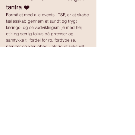
tantra ❤️
Formålet med alle events i TSF, er at skabe 
fællesskab gennem et sundt og trygt 
lærings- og selvudviklingsmiljø med høj 
etik og særlig fokus på grænser og 
samtykke til fordel for ro, fordybelse, 
nærvær og kærlighed - aldrig et seksuelt 
tilbud.
Vis mere
www.tantramassagedanmark.dk
© 2025
www.tantramassagedanmark.dk
Administrator:
David Ssempebwa
kontakt@tantramassagedanmark.dk