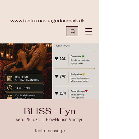
www.tantramassagedanmark.dk
BLISS - Fyn
søn. 25. okt.
  |  
FlowHouse Vestfyn
Tantramassage