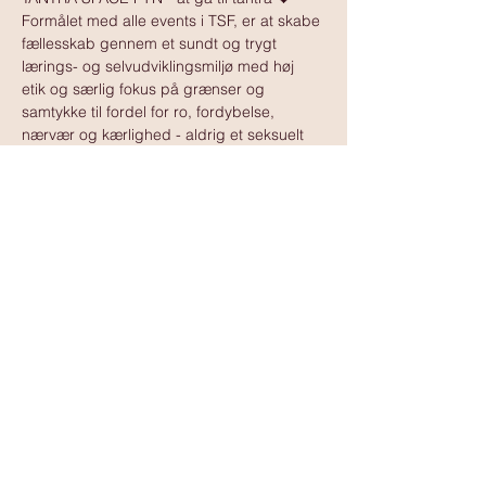
Formålet med alle events i TSF, er at skabe 
fællesskab gennem et sundt og trygt 
lærings- og selvudviklingsmiljø med høj 
etik og særlig fokus på grænser og 
samtykke til fordel for ro, fordybelse, 
nærvær og kærlighed - aldrig et seksuelt 
tilbud.
Vis mere
www.tantramassagedanmark.dk
© 2025
www.tantramassagedanmark.dk
Administrator:
David Ssempebwa
kontakt@tantramassagedanmark.dk
www.davidssempebwa.dk