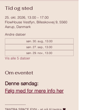
Tid og sted
25. okt. 2026, 13.00 – 17.00
FlowHouse Vestfyn, Billeskovvej 9, 5560
Aarup, Danmark
Andre datoer
søn. 30. aug., 13.00
søn. 27. sep., 13.00
søn. 29. nov., 13.00
Vis alle 5 datoer
Om eventet
Denne søndag:
Følg med for mere info her
-----------------
TANTRA SPACE FYN - at gå til tantra 🖤