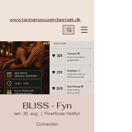
www.tantramassagedanmark.dk
BLISS - Fyn
søn. 30. aug.
  |  
FlowHouse Vestfyn
Connection