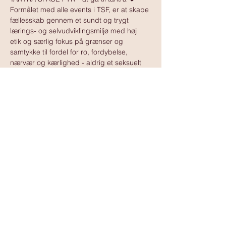
Formålet med alle events i TSF, er at skabe 
fællesskab gennem et sundt og trygt 
lærings- og selvudviklingsmiljø med høj 
etik og særlig fokus på grænser og 
samtykke til fordel for ro, fordybelse, 
nærvær og kærlighed - aldrig et seksuelt 
tilbud.
Vis mere
www.tantramassagedanmark.dk
© 2025
www.tantramassagedanmark.dk
Administrator:
David Ssempebwa
kontakt@tantramassagedanmark.dk
www.davidssempebwa.dk