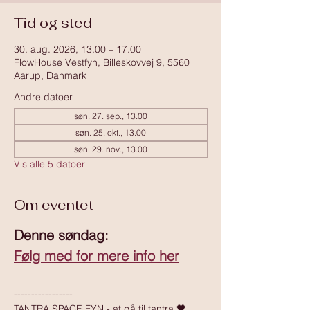
Tid og sted
30. aug. 2026, 13.00 – 17.00
FlowHouse Vestfyn, Billeskovvej 9, 5560
Aarup, Danmark
Andre datoer
søn. 27. sep., 13.00
søn. 25. okt., 13.00
søn. 29. nov., 13.00
Vis alle 5 datoer
Om eventet
Denne søndag:
Følg med for mere info her
-----------------
TANTRA SPACE FYN - at gå til tantra 🖤