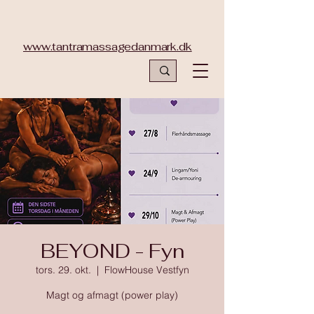
www.tantramassagedanmark.dk
BEYOND - Fyn
tors. 29. okt.
  |  
FlowHouse Vestfyn
Magt og afmagt (power play)