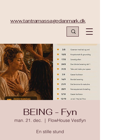
www.tantramassagedanmark.dk
BEING - Fyn
man. 21. dec.
  |  
FlowHouse Vestfyn
En stille stund