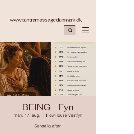
www.tantramassagedanmark.dk
BEING - Fyn
man. 17. aug.
  |  
FlowHouse Vestfyn
Sanselig aften