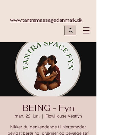
www.tantramassagedanmark.dk
BEING - Fyn
man. 22. jun.
  |  
FlowHouse Vestfyn
Nikker du genkendende til hjertemøder,
bevidst berøring, grænser og bevægelse?