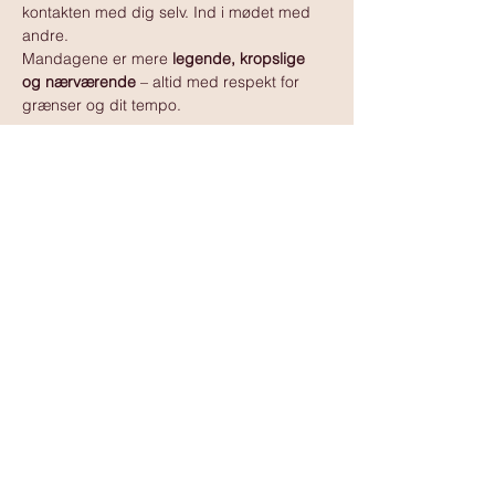
kontakten med dig selv. Ind i mødet med 
andre.
Mandagene er mere 
legende, kropslige 
og nærværende
 – altid med respekt for 
grænser og dit tempo.
Vis mere
www.tantramassagedanmark.dk
© 2025
www.tantramassagedanmark.dk
Administrator:
David Ssempebwa
kontakt@tantramassagedanmark.dk
www.davidssempebwa.dk