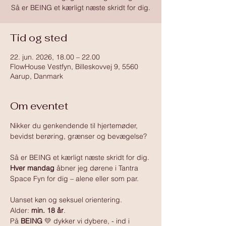
Så er BEING et kærligt næste skridt for dig.
Tid og sted
22. jun. 2026, 18.00 – 22.00
FlowHouse Vestfyn, Billeskovvej 9, 5560
Aarup, Danmark
Om eventet
Nikker du genkendende til hjertemøder, 
bevidst berøring, grænser og bevægelse?
Så er BEING et kærligt næste skridt for dig.
Hver mandag
 åbner jeg dørene i Tantra 
Space Fyn for dig – alene eller som par.
Uanset køn og seksuel orientering. 
Alder: 
min. 18 år
.
På 
BEING 
💛 dykker vi dybere, - ind i 