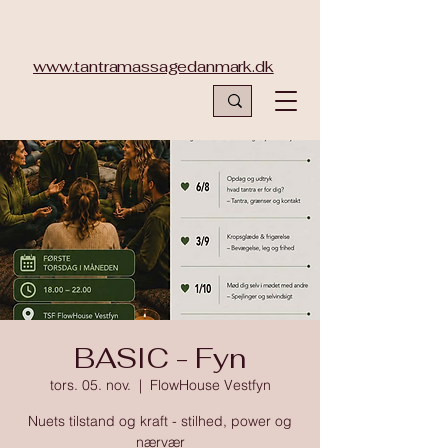
www.tantramassagedanmark.dk
BASIC - Fyn
tors. 05. nov.
  |  
FlowHouse Vestfyn
Nuets tilstand og kraft - stilhed, power og
nærvær