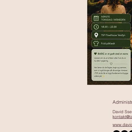
Administr
David Ss
kontakt@
www.davi