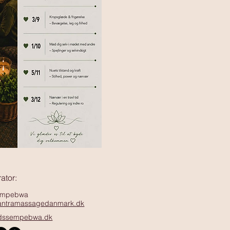
ator:
empebwa
tantramassagedanmark.dk
dssempebwa.dk