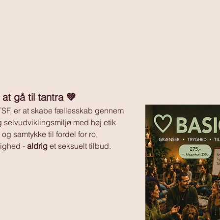
 gå til tantra 💚 
TSF, er at skabe fællesskab gennem 
g selvudviklingsmiljø med høj etik 
g samtykke til fordel for ro, 
ighed - 
aldrig
 et seksuelt tilbud.