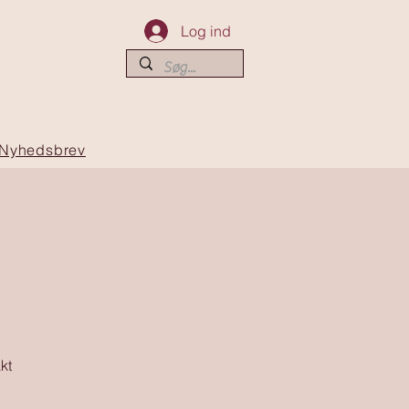
Log ind
Nyhedsbrev
kt