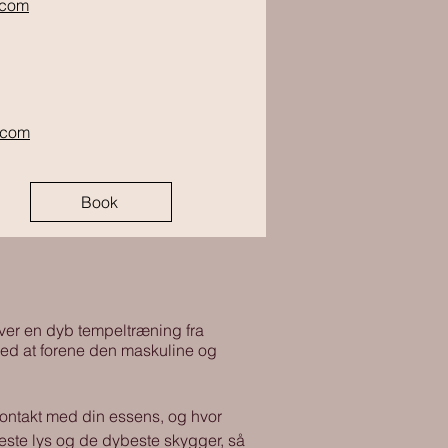
.com
.com
Book
 lever en dyb tempeltræning fra
med at forene den maskuline og
kontakt med din essens, og hvor
este lys og de dybeste skygger, så