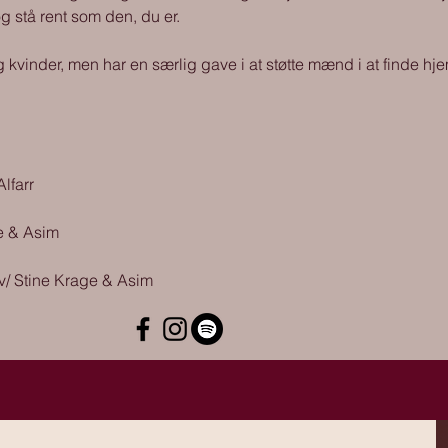
og stå rent som den, du er.
nder, men har en særlig gave i at støtte mænd i at finde hjem t
lfarr
ge & Asim
v/ Stine Krage & Asim