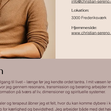
info@christian-sereno
Lokation:
3300 Frederiksværk
Hjemmeside:
www.christian-sereno
n
tilgang til livet – længe før jeg kendte ordet tantra. I mit væsen
 hvor jeg gennem resonans, transmission og berøring arbejder 
ormation på tværs af liv, dimensioner og spirituelle systemer.
ler og terapeut åbner jeg et felt, hvor du kan komme dybere i 
b for kærlighed og bevidsthed. Jeg arbejder både med det høj