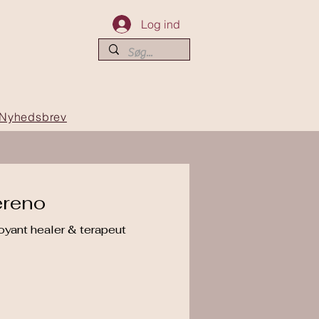
Log ind
Nyhedsbrev
ereno
oyant healer & terapeut